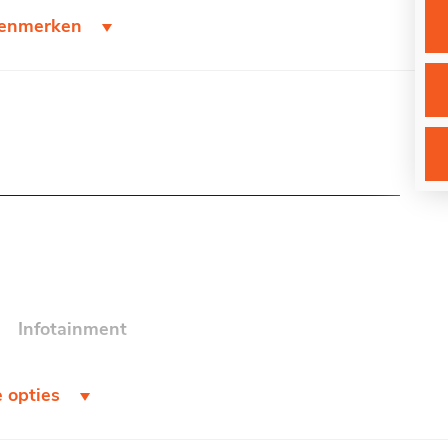
Gewicht
1518 KG
 kenmerken
APK
Bij aflevering
Gemiddeld verbruik
5.3 L/100KM
Wegenbelasting min
€ 0 /kwartaal
Infotainment
Android auto
e opties
Apple carplay
Navigatiesysteem full map