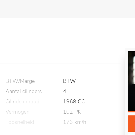
BTW/Marge
BTW
Aantal cilinders
4
Cilinderinhoud
1968 CC
Vermogen
102 PK
Topsnelheid
173 km/h
Carrosserie
Bestelauto