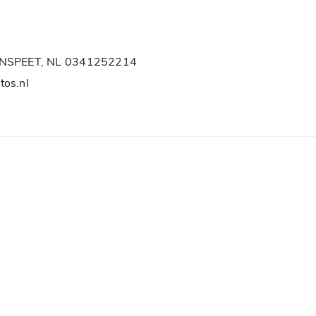
Navigatiesysteem full map
Radio
 NUNSPEET, NL 0341252214
tos.nl
Milieu
Start/stop systeem