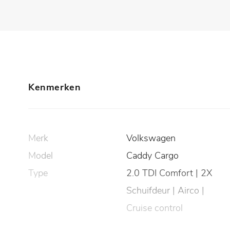
Kenmerken
Merk
Volkswagen
Model
Caddy Cargo
Type
2.0 TDI Comfort | 2X
Schuifdeur | Airco |
Cruise control
Aantal deuren
5