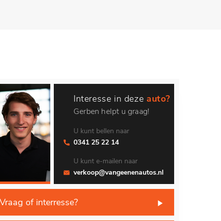
Interesse in deze
auto?
Gerben helpt u graag!
U kunt bellen naar
0341 25 22 14
U kunt e-mailen naar
verkoop@vangeenenautos.nl
Vraag of interresse?