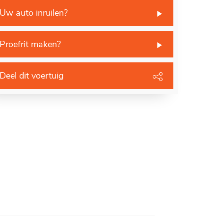
Uw auto inruilen?
Proefrit maken?
Deel dit voertuig