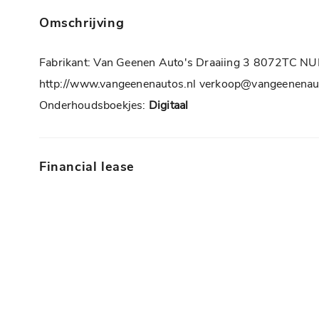
Dimlichten automatisch
Omschrijving
Parkeersensor achter
Fabrikant: Van Geenen Auto's Draaiing 3 8072TC
Warmtewerende voorruit
http://www.vangeenenautos.nl verkoop@vangeenenau
Zijschuifdeur rechts
Onderhoudsboekjes:
Digitaal
Interieur
Airco
Financial lease
Armsteun voor
Bestuurdersstoel in hoogte verstelbaar
Binnenspiegel automatisch dimmend
Comfortstoel(en)
Cruise control
Cruise control adaptief