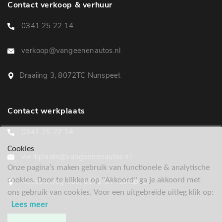
Contact verkoop & verhuur
0341 25 22 14
verkoop@vangeenenautos.nl
Draaiing 3, 8072TC Nunspeet
Contact werkplaats
0341 25 22 14
Cookies
werkplaats@vangeenenautos.nl
Onze pagina’s maken gebruik van functionele & analytische
cookies. Door te klikken op "Akkoord" ga je akkoord met
Industrieweg 58b, 8071 CV Nunspeet
ons gebruik van cookies. Voor een uitgebreide uitleg klik op:
Lees meer